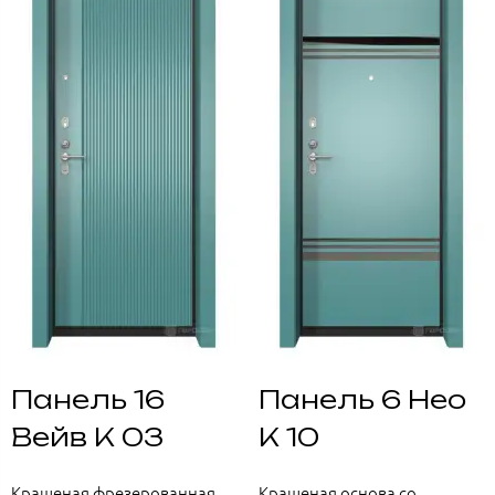
Панель 16
Панель 6 Нео
Вейв К 03
К 10
Крашеная фрезерованная
Крашеная основа со