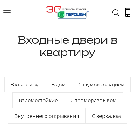
Входные двери в
квартиру
В квартиру
В дом
С шумоизоляцией
Взломостойкие
С терморазрывом
Внутреннего открывания
С зеркалом