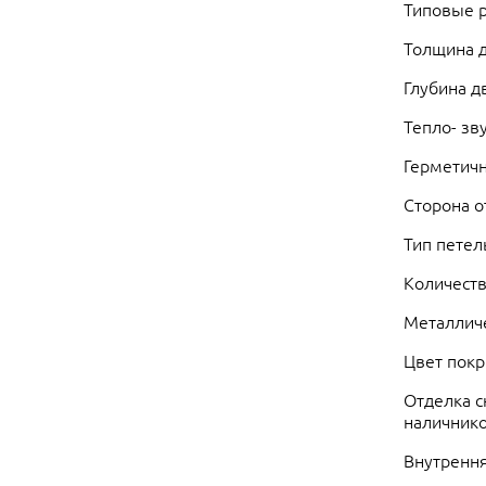
Типовые р
Толщина д
Глубина д
Тепло- зв
Герметичн
Сторона о
Тип петел
Количеств
Металличе
Цвет покр
Отделка с
наличник
Внутрення