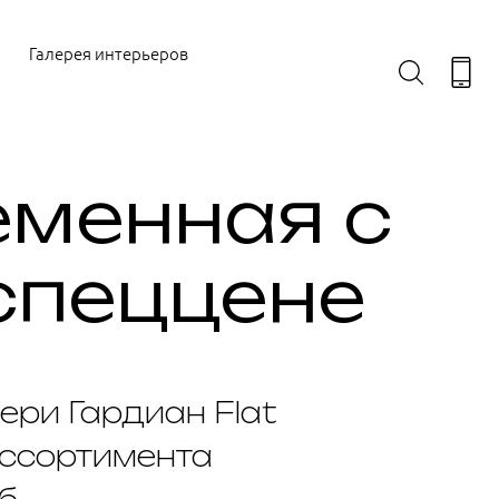
Галерея интерьеров
еменная с
спеццене
ери Гардиан Flat
ассортимента