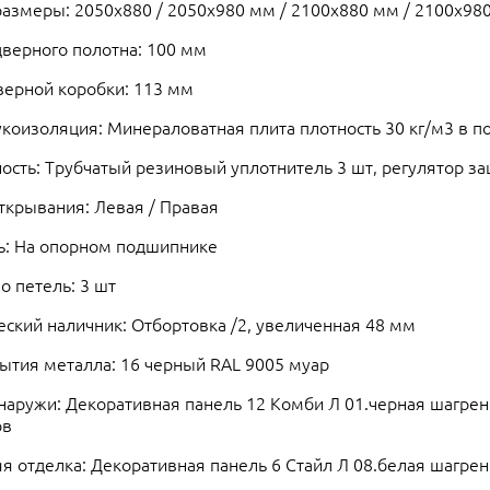
азмеры: 2050х880 / 2050х980 мм / 2100х880 мм / 2100х98
верного полотна: 100 мм
верной коробки: 113 мм
укоизоляция: Минераловатная плита плотность 30 кг/м3 в п
ость: Трубчатый резиновый уплотнитель 3 шт, регулятор з
ткрывания: Левая / Правая
ь: На опорном подшипнике
о петель: 3 шт
ский наличник: Отбортовка /2, увеличенная 48 мм
ытия металла: 16 черный RАL 9005 муар
наружи: Декоративная панель 12 Комби Л 01.черная шагрен
ов
я отделка: Декоративная панель 6 Стайл Л 08.белая шагре