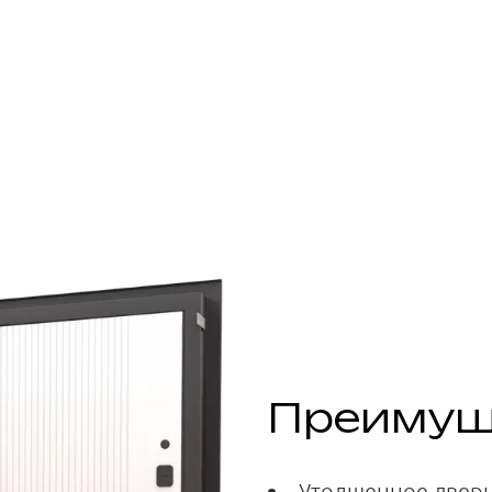
Преимущ
Утолщенное двер