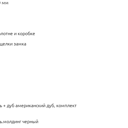
0 мм
олотне и коробке
ащелки замка
ь + дуб американский дуб, комплект
нь.молдинг черный