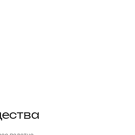
ества
ное полотно