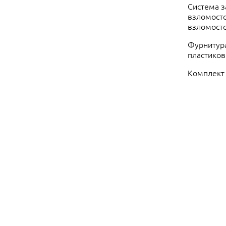
Система з
взломосто
взломосто
Фурнитура
пластиков
Комплект 