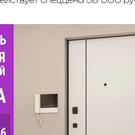
ействует спеццена 58 000 ру