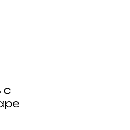
 с
аре