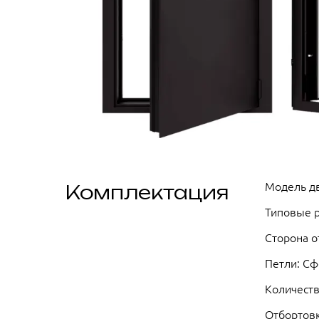
Модель дв
Комплектация
Типовые 
Сторона о
Петли: Сф
Количеств
Отбортовк