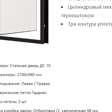
Цилиндровый меха
термоштоком
Три контура упло
ери: Стальная дверь ДС 10
размеры: 2100х980 мм
ткрывания: Левая / Правая
ерические петли Гардиан
о петель: 3 шт
а коробки двери: Отбортовка /2, увеличенная 48 мм