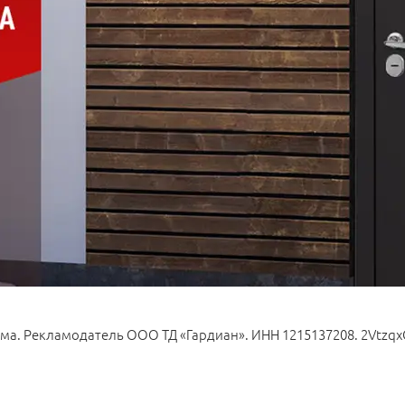
ма. Рекламодатель ООО ТД «Гардиан». ИНН 1215137208. 2Vtzq